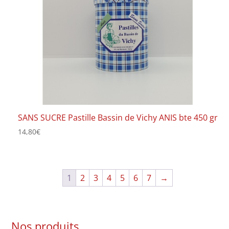
SANS SUCRE Pastille Bassin de Vichy ANIS bte 450 gr
14,80
€
1
2
3
4
5
6
7
→
Nos produits