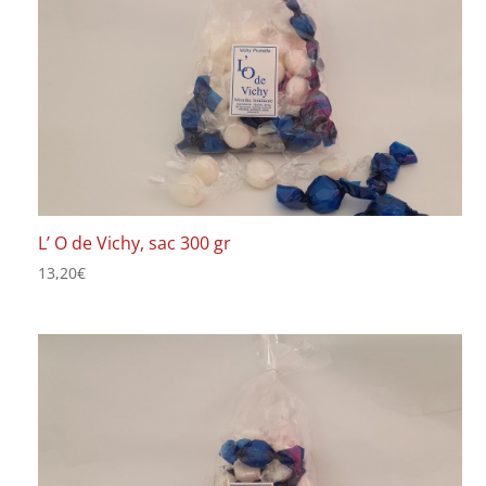
L’ O de Vichy, sac 300 gr
13,20
€