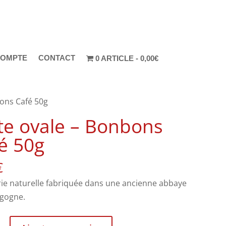
COMPTE
CONTACT
0 ARTICLE
0,00€
bons Café 50g
te ovale – Bonbons
é 50g
€
rie naturelle fabriquée dans une ancienne abbaye
gogne.
é