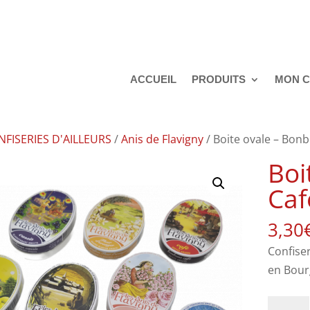
ACCUEIL
PRODUITS
MON 
NFISERIES D'AILLEURS
/
Anis de Flavigny
/ Boite ovale – Bon
Boi
Caf
3,30
Confise
en Bour
quantit