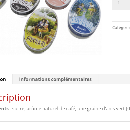
de
Boite
ovale
Catégori
-
Bonbon
Café
50g
ion
Informations complémentaires
ription
ents
: sucre, arôme naturel de café, une graine d’anis vert 