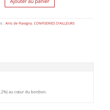
Ajouter au panier
es :
Anis de Flavigny
,
CONFISERIES D'AILLEURS
s
(0.2%) au cœur du bonbon.