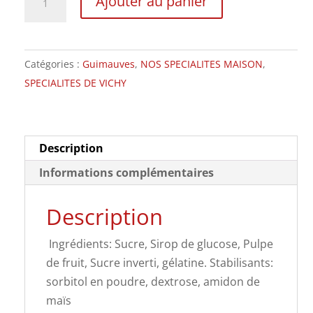
Ajouter au panier
de
Guimauve
Fraise
Catégories :
Guimauves
,
NOS SPECIALITES MAISON
,
3Maxi
SPECIALITES DE VICHY
lanières
Description
Informations complémentaires
Description
Ingrédients: Sucre, Sirop de glucose, Pulpe
de fruit, Sucre inverti, gélatine. Stabilisants:
sorbitol en poudre, dextrose, amidon de
maïs