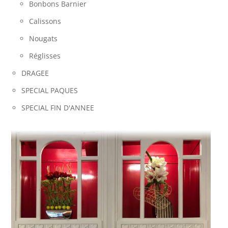
Bonbons Barnier
Calissons
Nougats
Réglisses
DRAGEE
SPECIAL PAQUES
SPECIAL FIN D'ANNEE