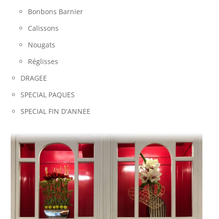
Bonbons Barnier
Calissons
Nougats
Réglisses
DRAGEE
SPECIAL PAQUES
SPECIAL FIN D'ANNEE