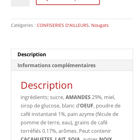
de
Nougat
Café,
Catégories :
CONFISERIES D'AILLEURS
,
Nougats
la
part
150g
Description
Informations complémentaires
Description
ingrédients; sucre,
AMANDES
29%, miel,
sirop de glucose, blanc d’
OEUF
, poudre de
café instantané 1%, pain azyme (fécule de
pomme de terre, eau), grains de café
torréfiés 0.17%, arômes. Peut contenir
CACAHUETES
,
LAIT
,
SOJA
, autres
NOIX
.