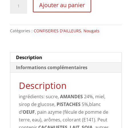
quantité
Ajouter au panier
de
Nougat
Pistache,
Catégories :
CONFISERIES D'AILLEURS
,
Nougats
la
part
150g
Description
Informations complémentaires
Description
ingrédients: sucre,
AMANDES
24%, miel,
sirop de glucose,
PISTACHES
5%,blanc
d’
OEUF
, pain azyme (fécule de pomme de
terre, eau), arômes, colorant (E141). Peut
contenir
CACAHUETES
,
LAIT
,
SOJA
, autres