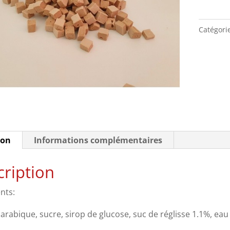
Réglisse
Pâte
Catégori
Vanillée
1kg
ion
Informations complémentaires
ription
nts:
rabique, sucre, sirop de glucose, suc de réglisse 1.1%, eau