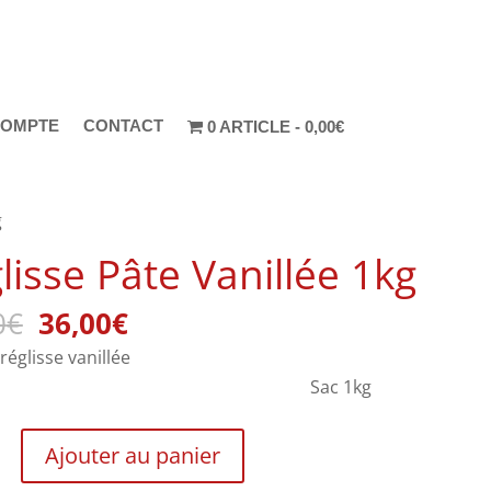
COMPTE
CONTACT
0 ARTICLE
0,00€
g
lisse Pâte Vanillée 1kg
Le
Le
0
€
36,00
€
prix
prix
e de réglisse vanillée
initial
actuel
ac 1kg
était :
est :
40,00€.
36,00€.
é
Ajouter au panier