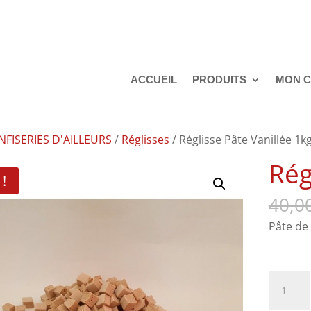
ACCUEIL
PRODUITS
MON 
NFISERIES D'AILLEURS
/
Réglisses
/ Réglisse Pâte Vanillée 1k
Rég
!
40,0
Pât
S
quantit
de