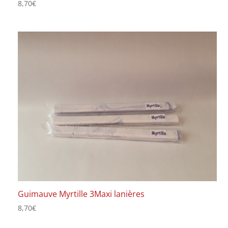
8,70
€
Guimauve Myrtille 3Maxi lanières
8,70
€