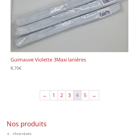
Guimauve Violette 3Maxi lanières
8,70
€
←
1
2
3
4
5
→
Nos produits
chocolats